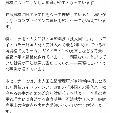
資格についても新しい知識が必要となっています。
在留資格に関する要件を誤って理解していると、思いが
けないコンプライアンス違反を招くケースが増えていま
す。
特に「技術・人文知識・国際業務（技人国）」は、ホワ
イトカラー外国人材の受け入れで最も利用されている在
留資格である一方、ガイドラインの見直しなどを背景に
審査は年々厳格化されています。「問題ない」と思って
いた就労が不法就労に当たっていた——実際にこのよう
な事例が増えています。
本セミナーでは、出入国在留管理庁が令和8年4月に公表
した最新ガイドラインと、政府の「外国人の受入れ・秩
序ある共生のための総合的対応策」を踏まえ、企業の雇
用管理実務に直結する審査基準・不法就労リスク・継続
雇用上の注意点を実務家講師がわかりやすく解説しま
す。